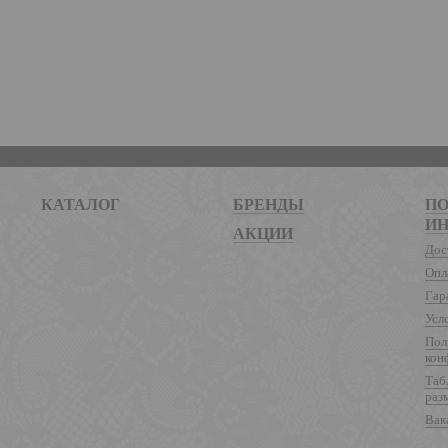
КАТАЛОГ
БРЕНДЫ
ПО
И
АКЦИИ
Дос
Опл
Гар
Усл
Пол
кон
Таб
раз
Вак