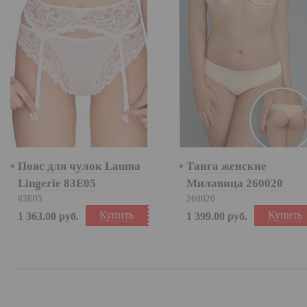
Пояс для чулок Lauma
Танга женские
Lingerie 83E05
Милавица 260020
83E05
260020
Купить
Купить
1 363.00
руб.
1 399.00
руб.