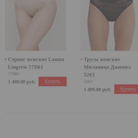
Стринг женские Lauma
Трусы женские
Lingerie 77D61
Милавица Джимил
77D61
5263
Купить
1 499.00
руб.
5263
Купить
1 499.00
руб.