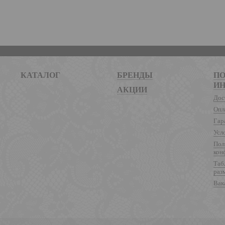
КАТАЛОГ
БРЕНДЫ
ПО
И
АКЦИИ
Дос
Опл
Гар
Усл
Пол
кон
Таб
раз
Вак