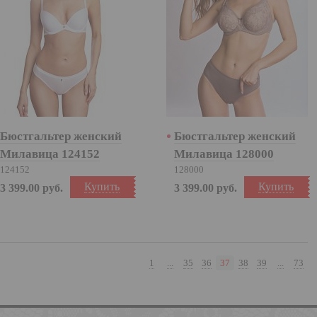
Бюстгальтер женский
Бюстгальтер женский
Милавица 124152
Милавица 128000
124152
128000
Купить
Купить
3 399.00
руб.
3 399.00
руб.
1
...
35
36
37
38
39
...
73