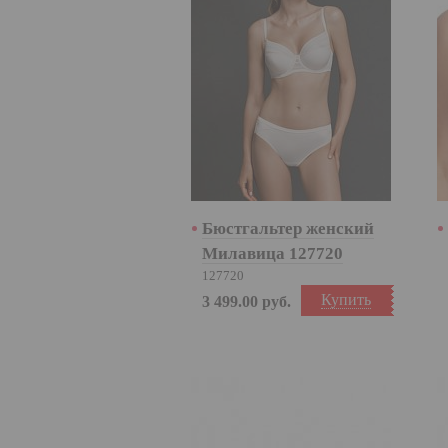
Бюстгальтер женский
Милавица 127720
127720
Купить
3 499.00
руб.