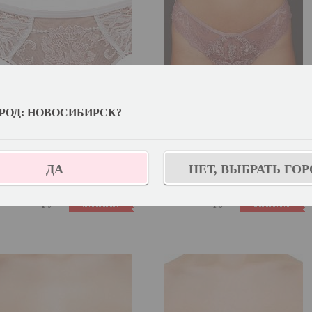
РОД: НОВОСИБИРСК?
Трусы женские Alisee
Танга женские Alisee
880129
880218
ДА
НЕТ, ВЫБРАТЬ ГОР
880129
880218
Купить
Купить
3 499.00
руб.
3 499.00
руб.