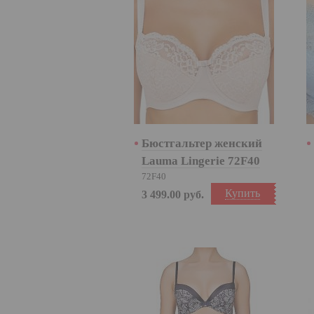
Бюстгальтер женский
Lauma Lingerie 72F40
72F40
Купить
3 499.00
руб.