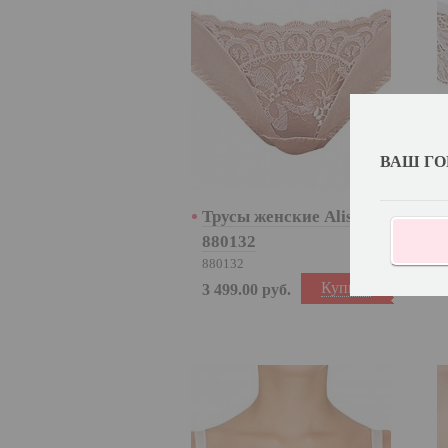
ВАШ ГО
Трусы женские Alisee
880132
880132
Купить
3 499.00
руб.