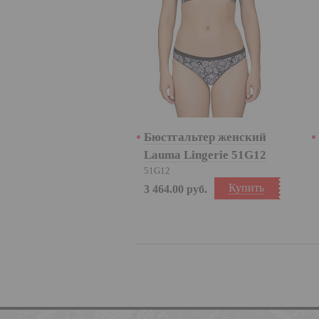
Бюстгальтер женский
Lauma Lingerie 51G12
51G12
Купить
3 464.00
руб.