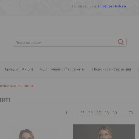
Написать нам:
info@protsib.ru
Бренды
Акции
Подарочные сертификаты
Полезная информация
белье для женщин
ЩИН
1
...
35
36
37
38
39
...
73