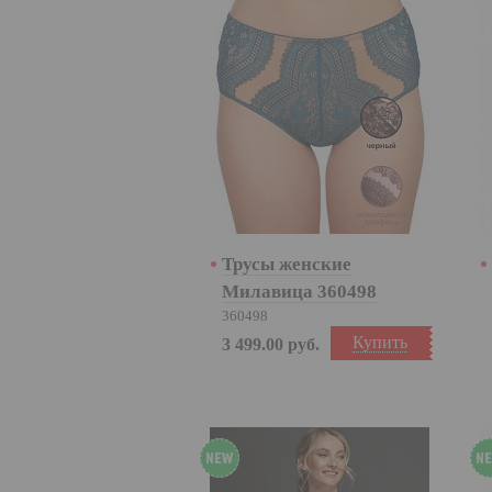
Трусы женские
Милавица 360498
360498
Купить
3 499.00
руб.