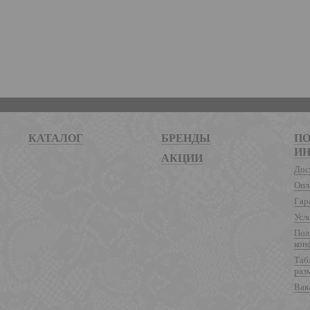
КАТАЛОГ
БРЕНДЫ
ПО
И
АКЦИИ
Дос
Опл
Гар
Усл
Пол
кон
Таб
раз
Вак