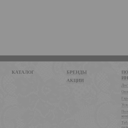
КАТАЛОГ
БРЕНДЫ
ПО
И
АКЦИИ
Дос
Опл
Гар
Усл
Пол
кон
Таб
раз