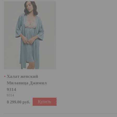
Халат женский
Милавица Джимил
9314
9314
Купить
8 299.00
руб.