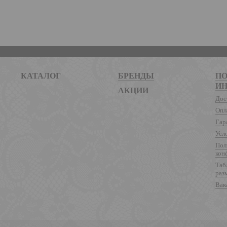
КАТАЛОГ
БРЕНДЫ
ПО
И
АКЦИИ
Дос
Опл
Гар
Усл
Пол
кон
Таб
раз
Вак