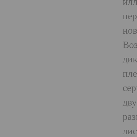
илл
пер
нов
Воз
дик
пле
сер
дву
раз
лис