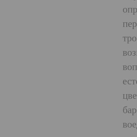
опр
пер
тро
воз
воп
ест
цве
бар
вое