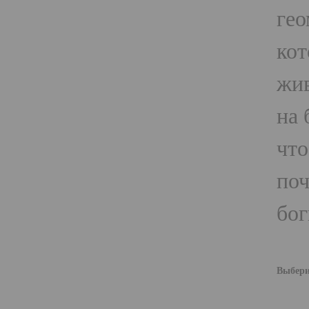
гео
кот
жив
на 
чт
поч
бог
Выбери