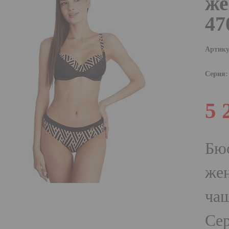
же
47
Артику
Серия:
5 
Бюс
же
чаш
Сер