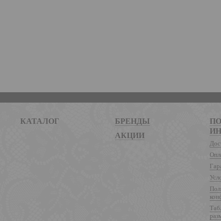
КАТАЛОГ
БРЕНДЫ
ПО
И
АКЦИИ
Дос
Опл
Гар
Усл
Пол
кон
Таб
раз