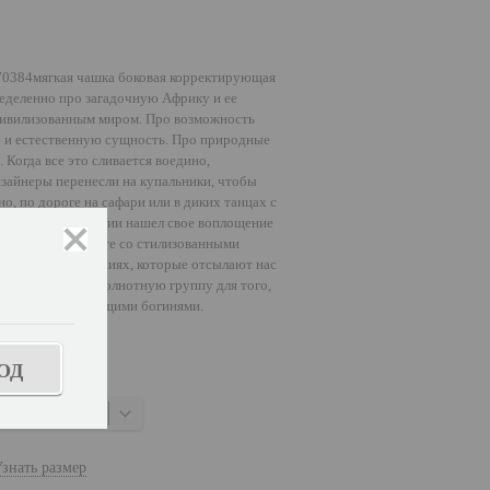
70384мягкая чашка боковая корректирующая
ределенно про загадочную Африку и ее
 цивилизованным миром. Про возможность
ю и естественную сущность. Про природные
 Когда все это сливается воедино,
изайнеры перенесли на купальники, чтобы
о, по дороге на сафари или в диких танцах с
амысел в этой серии нашел свое воплощение
закрыть
азвивается в принте со стилизованными
их рисунках и линиях, которые отсылают нас
ена на большую полнотную группу для того,
али себя настоящими богинями.
ОД
абивной
знать размер