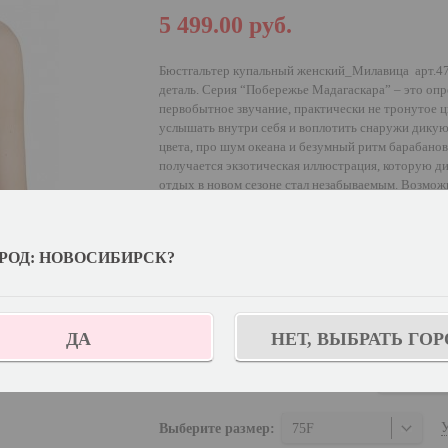
5 499.00
руб.
Бюстгальтер купальный женский_Милавица арт.4
деталь. Серия “Побережье Мадагаскара” – это оп
первобытное звучание, практически не тронутое
услышать внутри себя и воплотить снаружи дику
цвета, про шум океана и безумный ритм барабанов.
получается экзотическая иллюстрация, которую д
отдых в новом сезоне стал незабываемым. Возможн
представителями местных племен. Дизайнерский з
сразу в двух графических направлениях. Первое р
листьями, а второе в выразительных геометрическ
РОД: НОВОСИБИРСК?
к наскальной живописи тех времен. Серия выполн
чтобы обладательницы шикарных форм почувствов
Выберите цвет:
ДА
НЕТ, ВЫБРАТЬ ГОР
Выберите дополнительный цвет:
Графит н
У
Выберите размер:
75F