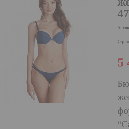
ж
47
Артик
Серия
5
Бю
же
фо
“С