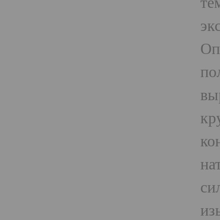
те
эк
Оп
по
вы
кр
ко
на
си
из