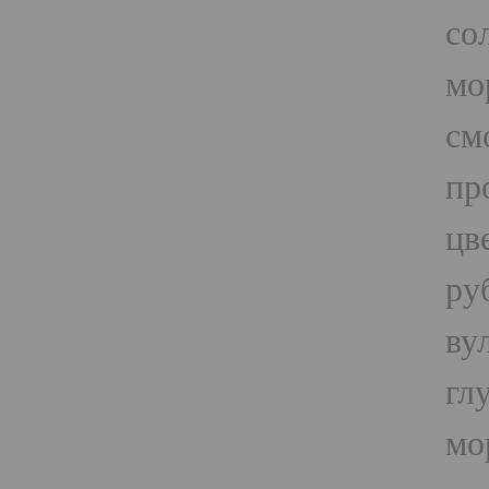
со
мо
см
пр
цв
ру
ву
гл
мо