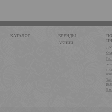
КАТАЛОГ
БРЕНДЫ
ПО
И
АКЦИИ
Дос
Опл
Гар
Усл
Пол
кон
Таб
раз
Вак