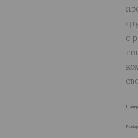
пр
гр
с 
ти
ко
св
Выбер
Выбер