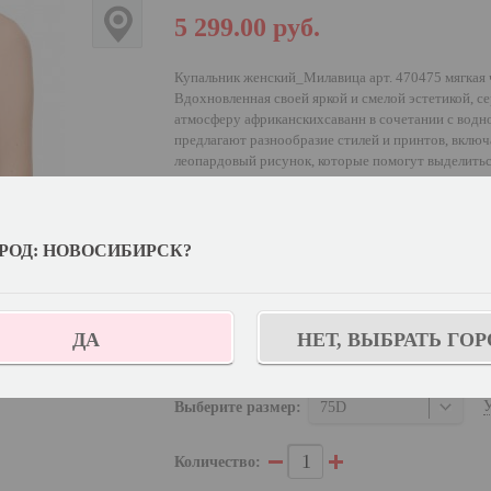
5 299.00
руб.
Купальник женский_Милавица арт. 470475 мягкая 
Вдохновленная своей яркой и смелой эстетикой, 
атмосферу африканскихсаванн в сочетании с водно
предлагают разнообразие стилей и принтов, вклю
леопардовый рисунок, которые помогут выделиться
Гармоничный и стильный образ с вниманием к дет
канты и цветные подкладки на чашках и трусиках,
моделей, в том числе модель чашкитрансформер д
комфорт и поддержку и идеально подходит для тех,
РОД: НОВОСИБИРСК?
Выберите цвет:
ДА
НЕТ, ВЫБРАТЬ ГОР
Выберите дополнительный цвет:
Черный н
У
Выберите размер:
75D
Количество: