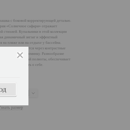
чашка с боковой корректирующей деталью.
серия «Солнечное сафари» отражает
й стихией. Купальники в этой коллекции
чая динамичный зигзаг и эффектный
 на пляже или на отдыхе у бассейна.
алям подчеркивается через контрастные
 что добавляет изюминку. Разнообразие
закрыть
ля малой и большой полноты, обеспечивает
 кто хочет заявить о себе.
ОД
абивной
знать размер