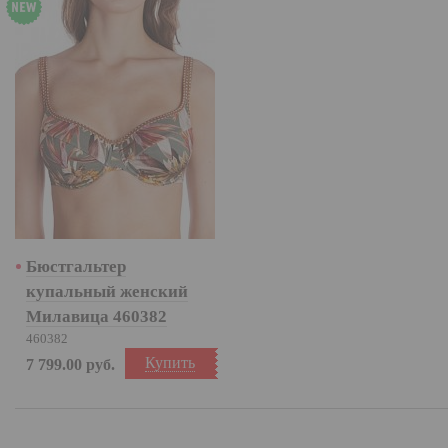
Бюстгальтер
купальный женский
Милавица 460382
460382
Купить
7 799.00
руб.