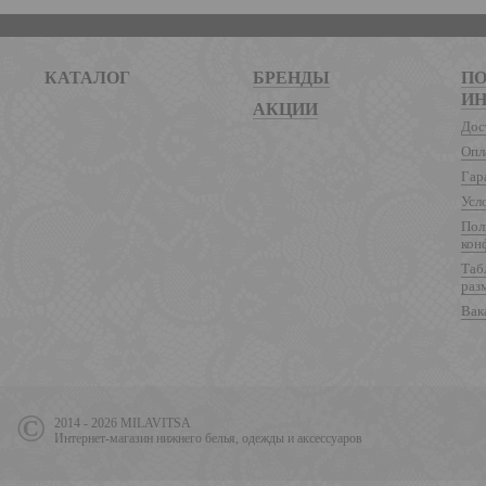
КАТАЛОГ
БРЕНДЫ
ПО
И
АКЦИИ
Дос
Опл
Гар
Усл
Пол
кон
Таб
раз
Вак
2014 - 2026 MILAVITSA
Интернет-магазин нижнего белья, одежды и аксессуаров