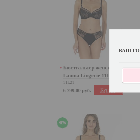
ВАШ ГО
Бюстгальтер женский
Lauma Lingerie 11L21
11L21
Купить
6 799.00
руб.