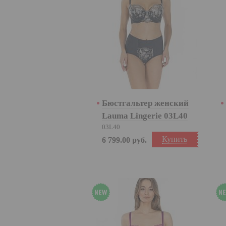
Бюстгальтер женский
Lauma Lingerie 03L40
03L40
Купить
6 799.00
руб.