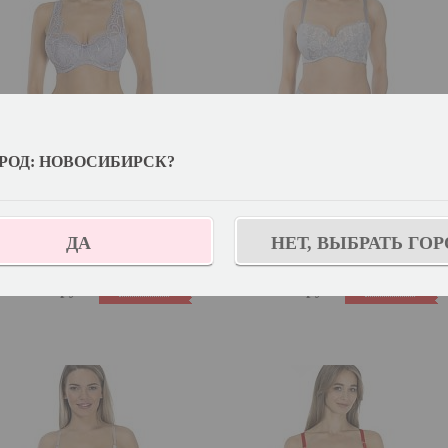
РОД: НОВОСИБИРСК?
Бюстгальтер женский
Бюстгальтер женский
Lauma Lingerie 37L33
Lauma Lingerie 98K21
ДА
НЕТ, ВЫБРАТЬ ГОР
37L33
98K21
Купить
Купить
6 799.00
руб.
6 799.00
руб.