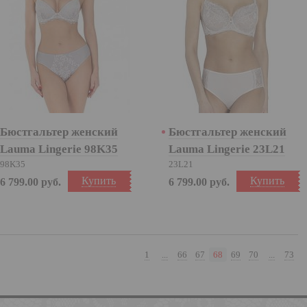
Бюстгальтер женский
Бюстгальтер женский
Lauma Lingerie 98K35
Lauma Lingerie 23L21
98K35
23L21
Купить
Купить
6 799.00
руб.
6 799.00
руб.
1
...
66
67
68
69
70
...
73