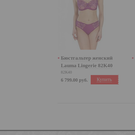
Бюстгальтер женский
Lauma Lingerie 82K40
82K40
Купить
6 799.00
руб.