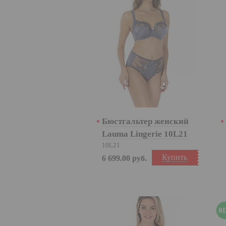
Бюстгальтер женский
Lauma Lingerie 10L21
10L21
Купить
6 699.00
руб.