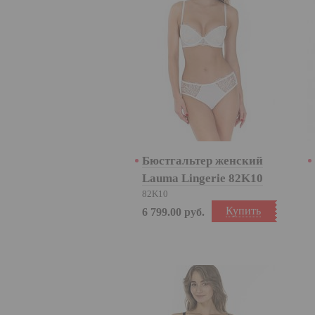
Бюстгальтер женский
Lauma Lingerie 82K10
82K10
Купить
6 799.00
руб.