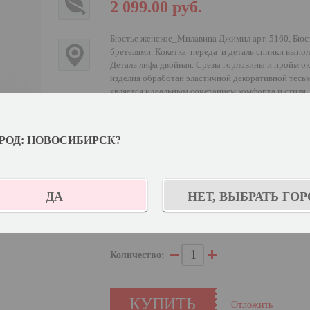
2 099.00
руб.
Бюстье женское_Милавица Джимил арт. 5160, Бюст
бретелями. Кокетка переда и деталь спинки выпол
Деталь лифа двойная. Срезы горловины и пройм ок
изделия обработан эластичной декоративной тесьм
является идеальным сочетанием комфорта и стиля
конструкции с твоей деталью лифа.
РОД: НОВОСИБИРСК?
Выберите цвет:
Выберите дополнительный цвет:
Черный
ДА
НЕТ, ВЫБРАТЬ ГОР
У
Выберите размер:
170,176-100
Количество:
КУПИТЬ
Отложить