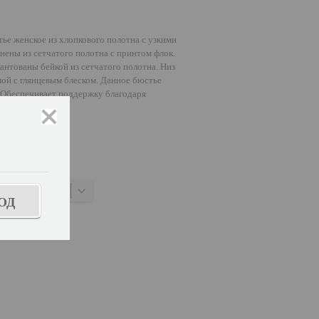
ье женское из хлопкового полотна с узкими
нены из сетчатого полотна с принтом флок.
антованы бейкой из сетчатого полотна. Низ
ой с глянцевым блеском. Данное бюстье
. Обеспечивает поддержку благодаря
закрыть
ОД
знать размер