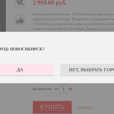
2 999.00
руб.
Бюстгальтер Milavitsa арт. 130150 Классическая модел
корректирующей деталью. На каркасах. Современные ма
х/б полотна, верхняя деталь чашки из эластичного хлоп
чашки из трикотажного х/б полотна. Данная модель в р
131150
РОД: НОВОСИБИРСК?
Выберите цвет:
Выберите дополнительный цвет:
Нюд
ДА
НЕТ, ВЫБРАТЬ ГОР
Узнат
Выберите размер:
70E
Количество:
КУПИТЬ
Отложить