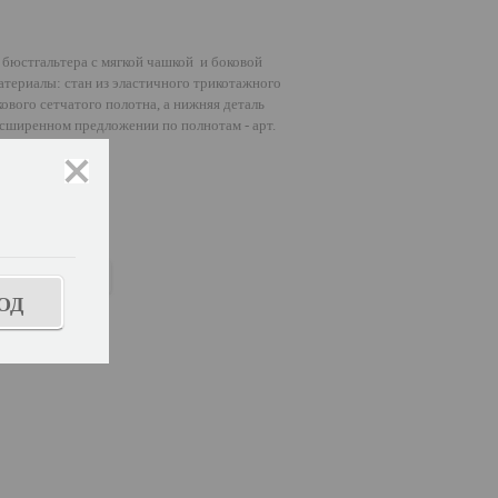
ь бюстгальтера с мягкой чашкой и боковой
териалы: стан из эластичного трикотажного
кового сетчатого полотна, а нижняя деталь
асширенном предложении по полнотам - арт.
закрыть
ОД
ь размер