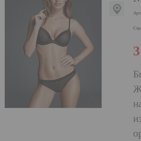
Арт
Сер
3
Б
Ж
н
и
о