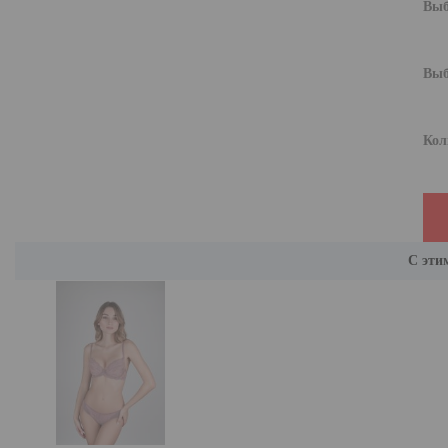
Выб
Выб
Кол
С эти