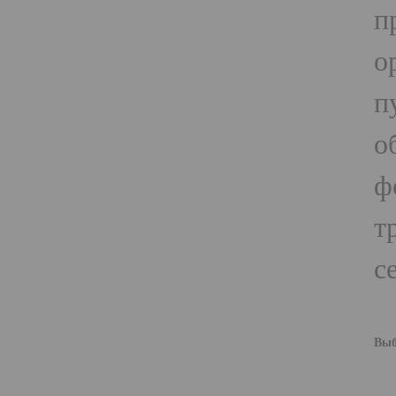
п
о
п
о
ф
т
с
Выб