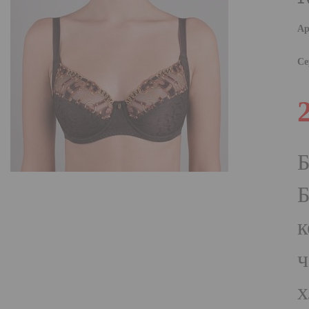
Ар
Се
Б
Б
к
ч
х