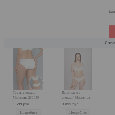
Кол
С эти
Трусы женские
Бюстгальтер
Милавица 230030
женский Милавица
122770
1 599 руб.
3 899 руб.
Подробнее
Подробнее