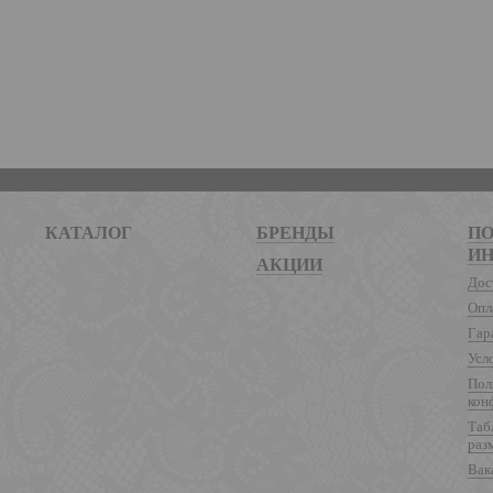
КАТАЛОГ
БРЕНДЫ
ПО
И
АКЦИИ
Дос
Опл
Гар
Усл
Пол
кон
Таб
раз
Вак