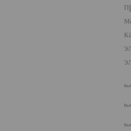
п
м
к
э
э
Выб
Выб
Выб