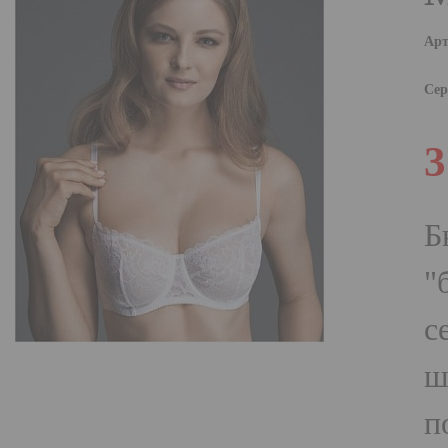
Арт
Сер
3
Б
"
с
ш
п