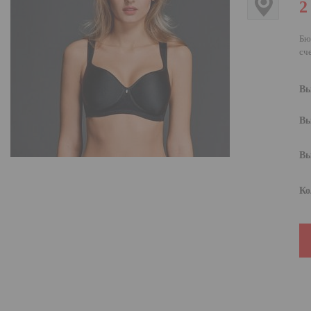
2
Бю
сч
Вы
Вы
Вы
Ко