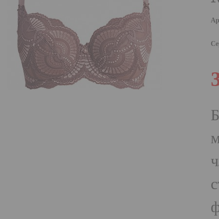
Ар
Се
Б
м
ч
с
ф