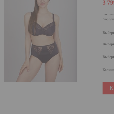
3 79
Бюстгал
"кордон
Выбери
Выбери
Выбери
Количе
К