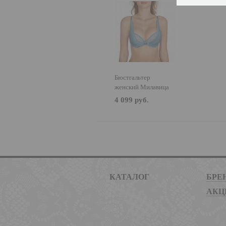
Бюстгальтер
женский Милавица
320499
4 099 руб.
КАТАЛОГ
БРЕ
АКЦ