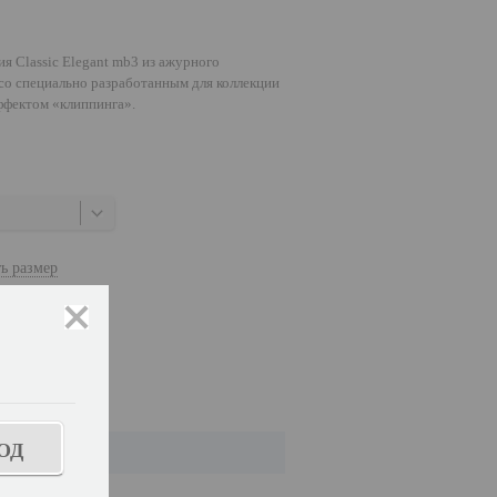
я Classic Elegant mb3 из ажурного
 со специально разработанным для коллекции
эффектом «клиппинга».
ь размер
закрыть
ОД