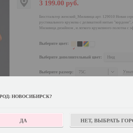
3 199.00
руб.
Бюстгальтер женский_Милавица арт. 129010 Новая сери
рустикального кружева с деликатной нитью "кордоне",
Милавица дизайном , и легкого кружевного полотна с 
Выберите цвет:
Выберите дополнительный цвет:
Нюд
Узнат
Выберите размер:
75C
Количество:
РОД: НОВОСИБИРСК?
КУПИТЬ
Отложить
ДА
НЕТ, ВЫБРАТЬ ГОР
С этим товаром покупают: