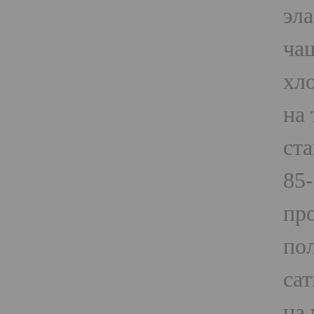
эл
ча
хло
на 
ста
85
пр
по
са
на 