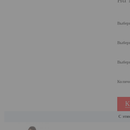
Выбери
Выбери
Выбери
Количе
К
С эти