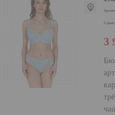
Артик
Серия
3 
Бю
арт
кар
тр
чаш