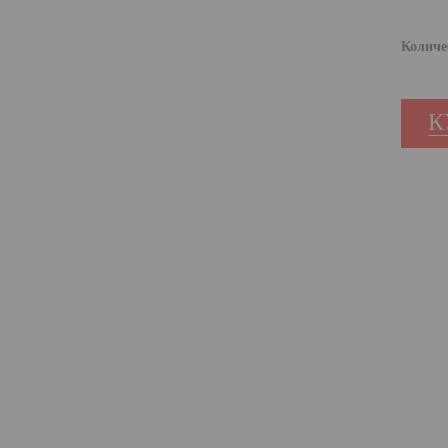
Количе
К