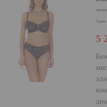
Артику
Серия:
5 
Бюс
мяг
эла
кон
диа