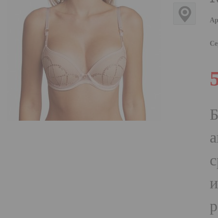
Ар
Се
Б
а
с
и
р