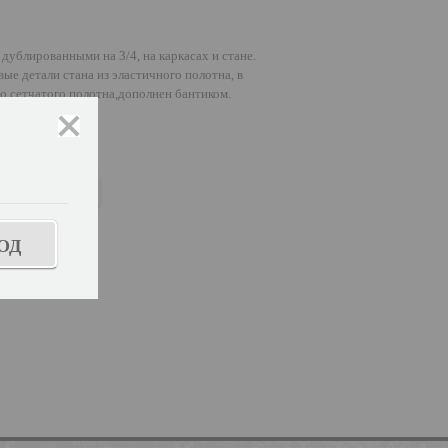
ублированными на 3/4, на каркасах и стане.
ые детали стана из эластичного полотна, в
о сетчатого полотна,дополнен бантиком.
закрыть
с
ь размер
ОД