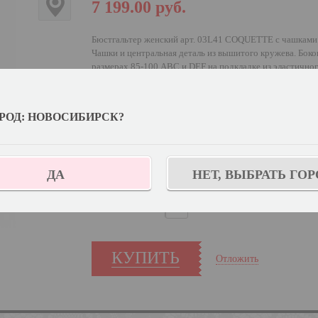
7 199.00
руб.
Бюстгальтер женский арт. 03L41 COQUETTE с чашками д
Чашки и центральная деталь из вышитого кружева. Боков
размерах 85-100 АВС и DEF на подкладке из эластичног
Выберите цвет:
РОД: НОВОСИБИРСК?
Выберите дополнительный цвет:
Темный джин
Узнат
Выберите размер:
75D
ДА
НЕТ, ВЫБРАТЬ ГОР
Количество:
КУПИТЬ
Отложить