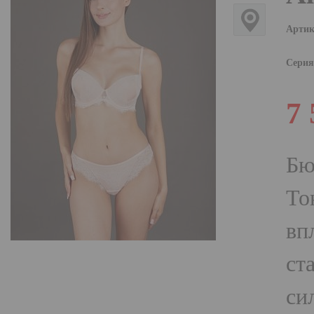
Артик
Серия
7
Бю
То
вп
ст
си