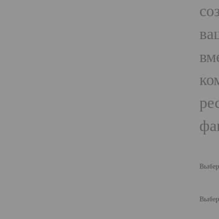
со
ва
вм
ко
ре
фа
Выбер
Выбер