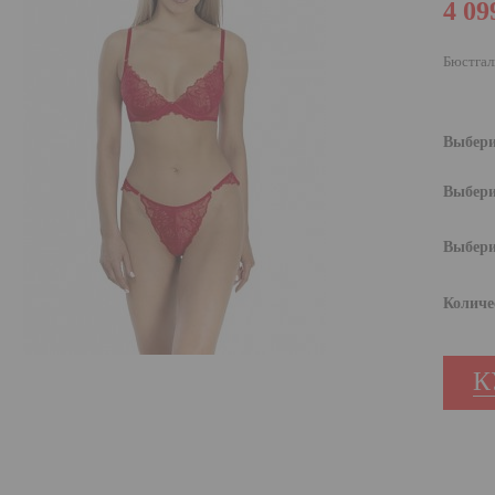
4 09
Бюстгал
Выбери
Выбери
Выбери
Количе
К