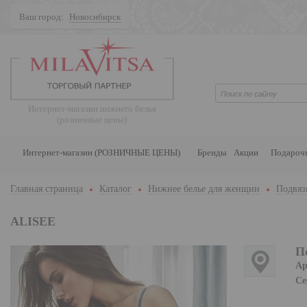
Ваш город:
Новосибирск
Поиск
Интернет-магазин нижнего белья
(розничные цены)
Интернет-магазин (РОЗНИЧНЫЕ ЦЕНЫ)
Бренды
Акции
Подароч
Главная страница
Каталог
Нижнее белье для женщин
Подвязк
ALISEE
По
Ар
Се