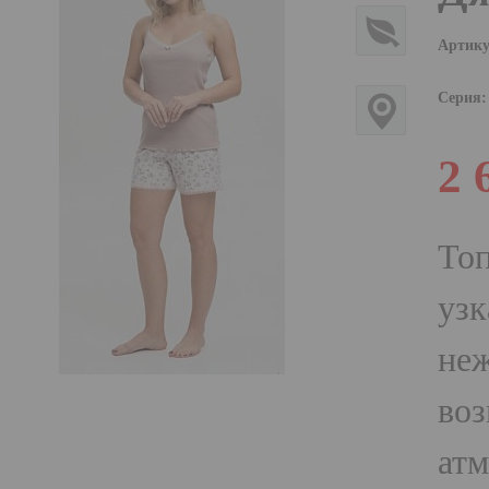
Артику
Серия:
2 
То
узк
неж
воз
атм