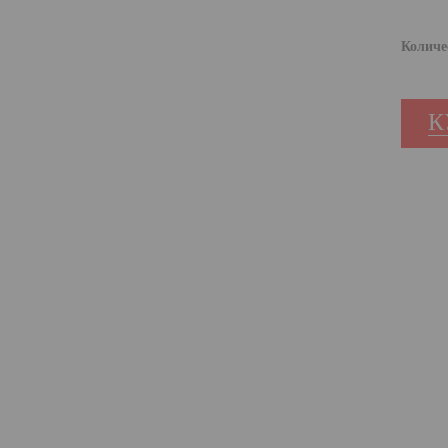
Количе
К