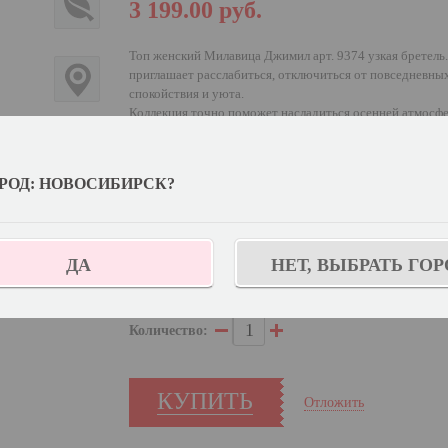
3 199.00
руб.
Топ женский Милавица Джимил арт. 9374 узкая бретель
приглашает расслабиться, отключиться от повседневны
спокойствия и уюта.
Коллекция точно поможет насладиться осенней атмосфер
натуральных оттенках.
РОД: НОВОСИБИРСК?
Выберите цвет:
Выберите дополнительный цвет:
Приглушенно-
ДА
НЕТ, ВЫБРАТЬ ГОР
Узнат
Выберите размер:
170,176-88
Количество:
КУПИТЬ
Отложить