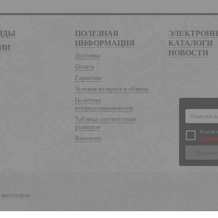
НДЫ
ПОЛЕЗНАЯ
ЭЛЕКТРОН
ИНФОРМАЦИЯ
КАТАЛОГИ
ИИ
НОВОСТИ
Доставка
Оплата
Гарантии
Условия возврата и обмена
Политика
конфиденциальности
Таблица соответствия
размеров
Я соглас
Вакансии
условиям
 аксессуаров