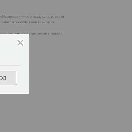
.«Нежность» — это коллекция, которая
х забот и прочувствовать момент
ой, так как представленная в теплых
закрыть
белый
ОД
ь размер