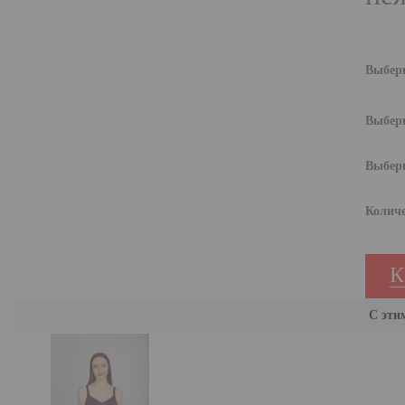
Выбери
Выбери
Выбери
Количе
К
С эти