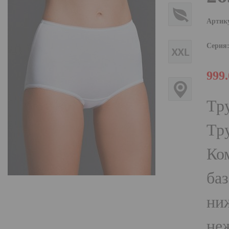
Артик
Серия
999
Тр
Тру
Ко
баз
ни
не