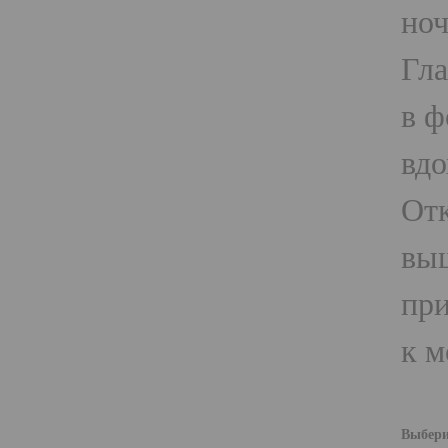
ноч
Гла
в ф
вдо
Отк
выш
при
к м
Выбери