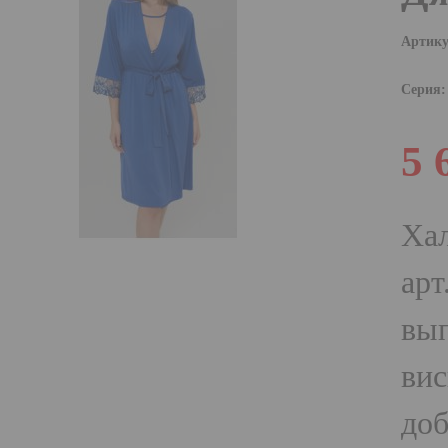
Артику
Серия:
5 
Ха
арт
вып
вис
доб