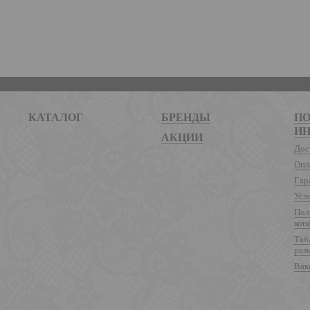
КАТАЛОГ
БРЕНДЫ
ПО
И
АКЦИИ
Дос
Опл
Гар
Усл
Пол
кон
Таб
раз
Вак