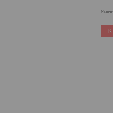
Количе
К