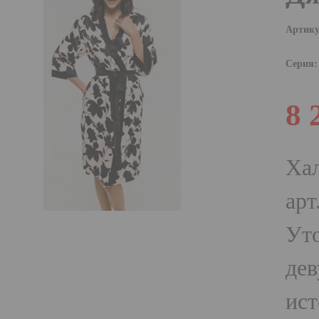
Артику
Серия:
8 
Ха
арт
Уто
дев
ист