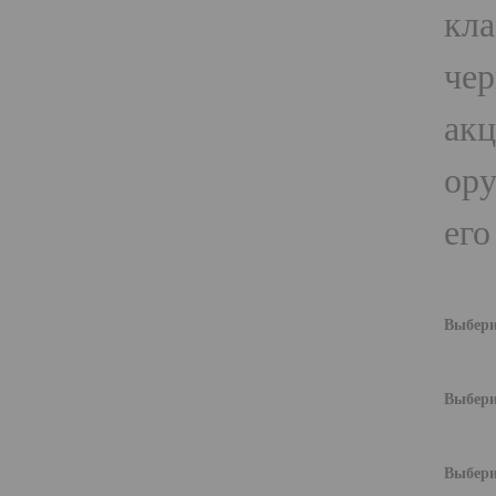
кла
чер
акц
ору
его
Выбери
Выбери
Выбери