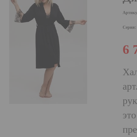
Артику
Серия:
6 
Ха
арт
рук
это
пре