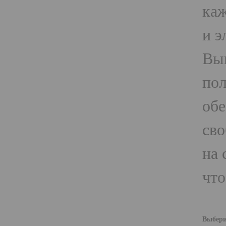
каж
и э
Вып
пол
обе
сво
на 
что
Выбери