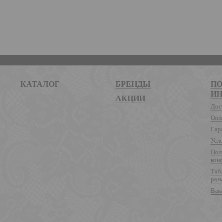
КАТАЛОГ
БРЕНДЫ
ПО
И
АКЦИИ
Дос
Опл
Гар
Усл
Пол
кон
Таб
раз
Вак