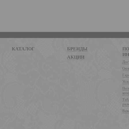
КАТАЛОГ
БРЕНДЫ
ПО
И
АКЦИИ
Дос
Опл
Гар
Усл
Пол
кон
Таб
раз
Вак