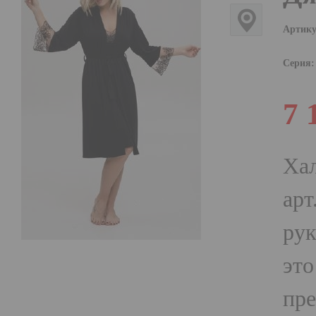
Артику
Серия:
7 
Ха
арт
рук
это
пре