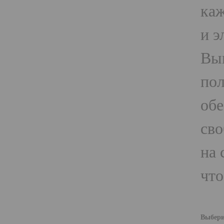
каж
и э
Вып
пол
обе
сво
на 
что
Выбери