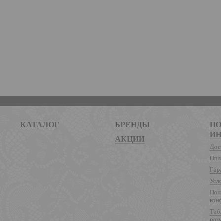
КАТАЛОГ
БРЕНДЫ
ПО
И
АКЦИИ
Дос
Опл
Гар
Усл
Пол
кон
Таб
раз