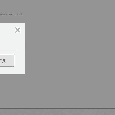
етель_короткий
закрыть
ь размер
ОД