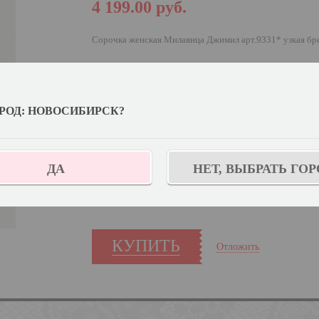
4 199.00
руб.
Сорочка женская Милавица Джимил арт.9331* узкая бр
Выберите цвет:
РОД: НОВОСИБИРСК?
Выберите дополнительный цвет:
Голубика
Узнат
Выберите размер:
170,176-92-98
ДА
НЕТ, ВЫБРАТЬ ГОР
Количество:
КУПИТЬ
Отложить