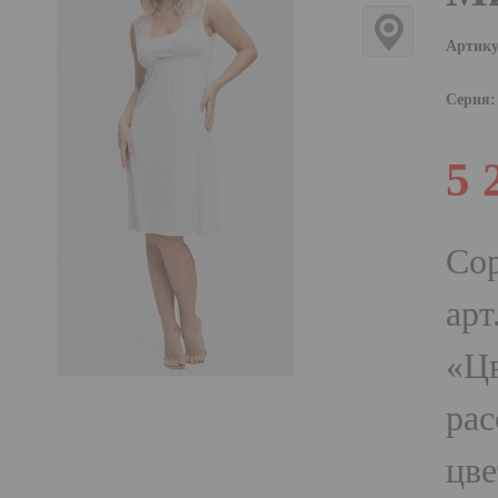
Артику
Серия:
5 
Со
арт
«Цв
рас
цве