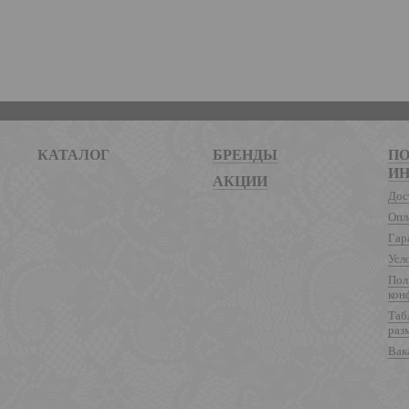
КАТАЛОГ
БРЕНДЫ
ПО
И
АКЦИИ
Дос
Опл
Гар
Усл
Пол
кон
Таб
раз
Вак