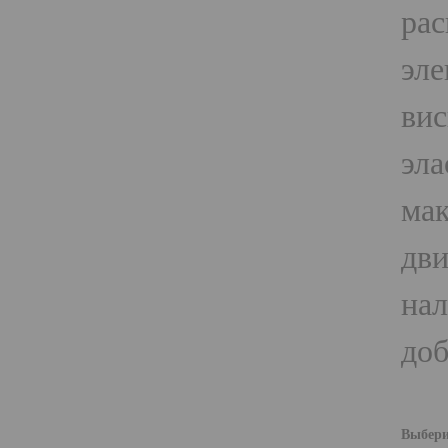
рас
эле
вис
эла
мак
дви
нал
доб
Выбери