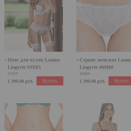
Пояс для чулок Lauma
Стринг женские Laum
Lingerie 91E05
Lingerie 46H60
91E05
46H60
Купить
Купить
1 399.00
руб.
1 399.00
руб.