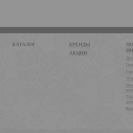
КАТАЛОГ
БРЕНДЫ
ПО
И
АКЦИИ
Дос
Опл
Гар
Усл
Пол
кон
Таб
раз
Вак